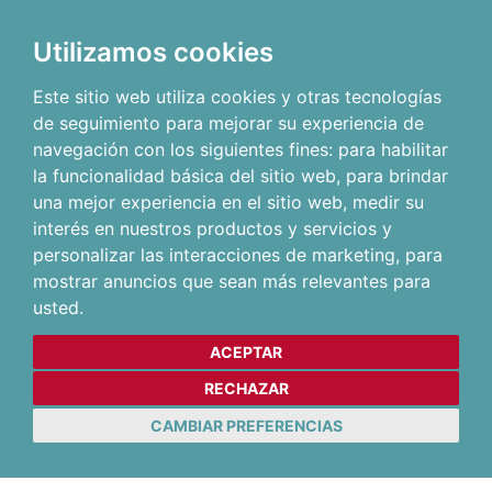
Utilizamos cookies
Este sitio web utiliza cookies y otras tecnologías
de seguimiento para mejorar su experiencia de
navegación con los siguientes fines:
para habilitar
la funcionalidad básica del sitio web
,
para brindar
una mejor experiencia en el sitio web
,
medir su
interés en nuestros productos y servicios y
personalizar las interacciones de marketing
,
para
mostrar anuncios que sean más relevantes para
usted
.
ACEPTAR
RECHAZAR
CAMBIAR PREFERENCIAS