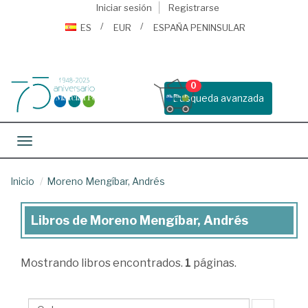
Iniciar sesión
Registrarse
ES
EUR
ESPAÑA PENINSULAR
0
Busqueda avanzada
Toggle navigation
Inicio
Moreno Mengíbar, Andrés
Libros de Moreno Mengíbar, Andrés
Libros
de
Mostrando
libros encontrados.
1
páginas.
Moreno
Mengíbar,