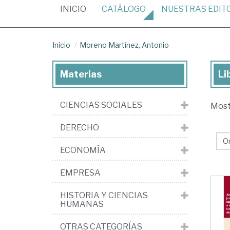
(CURRENT)
INICIO
CATÁLOGO
NUESTRAS
EDIT
Inicio
Moreno Martínez, Antonio
Materias
Li
Lib
de
CIENCIAS SOCIALES
Mos
Mo
Mar
DERECHO
An
ECONOMÍA
EMPRESA
HISTORIA Y CIENCIAS
HUMANAS
OTRAS CATEGORÍAS