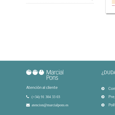
¿DUD
Atención al cliente
Com
Pre
(+34) 91 304 33 03
Polí
atencion@marcialpons.es