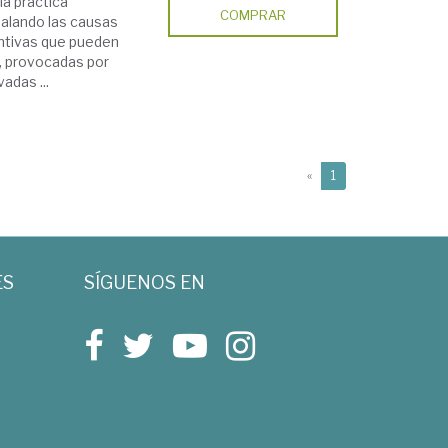
la práctica
COMPRAR
ñalando las causas
entivas que pueden
s, provocadas por
adas ...
(current)
«
1
ES
SÍGUENOS EN