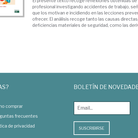
El presente texto recoge reflexiones obtenidas de 
profesional investigando accidentes de trabajo, se
que los motivan e incidiendo en las lecciones prev
ofrecer. El análisis recoge tanto las causas directa
deficiencias materiales de seguridad, como las deriv
AS?
BOLETÍN DE NOVEDAD
o comprar
guntas frecuentes
tica de privacidad
SUSCRIBIRSE