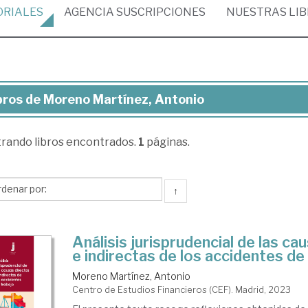
ORIALES
AGENCIA
SUSCRIPCIONES
NUESTRAS
LI
bros de Moreno Martínez, Antonio
ros
trando
libros encontrados.
1
páginas.
reno
tínez,
tonio
↑
Análisis jurisprudencial de las ca
e indirectas de los accidentes de
Moreno Martínez, Antonio
Centro de Estudios Financieros (CEF). Madrid, 2023