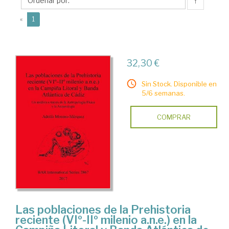
Adolfo
↑
(current)
«
1
32,30 €
Sin Stock. Disponible en
5/6 semanas.
COMPRAR
Las poblaciones de la Prehistoria
reciente (VIº-IIº milenio a.n.e.) en la