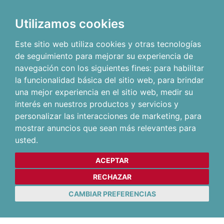
Utilizamos cookies
Este sitio web utiliza cookies y otras tecnologías
de seguimiento para mejorar su experiencia de
navegación con los siguientes fines:
para habilitar
la funcionalidad básica del sitio web
,
para brindar
una mejor experiencia en el sitio web
,
medir su
interés en nuestros productos y servicios y
personalizar las interacciones de marketing
,
para
mostrar anuncios que sean más relevantes para
usted
.
ACEPTAR
RECHAZAR
CAMBIAR PREFERENCIAS