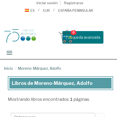
Iniciar sesión
Registrarse
ES
EUR
ESPAÑA PENINSULAR
0
Busqueda avanzada
Toggle navigation
Inicio
Moreno-Márquez, Adolfo
Libros de Moreno-Márquez, Adolfo
Libros
de
Mostrando
libros encontrados.
1
páginas.
Moreno-
Márquez,