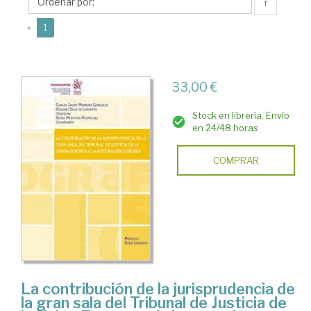
Carlos
↑
J.
(current)
«
1
33,00 €
Stock en librería. Envío
en 24/48 horas
COMPRAR
La contribución de la jurisprudencia de
la gran sala del Tribunal de Justicia de