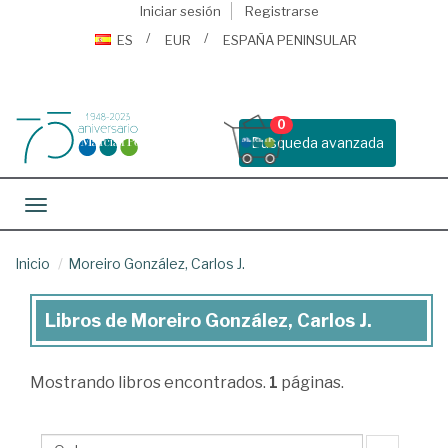
Iniciar sesión
Registrarse
ES
EUR
ESPAÑA PENINSULAR
0
Busqueda avanzada
Toggle navigation
Inicio
Moreiro González, Carlos J.
Libros de Moreiro González, Carlos J.
Libros
de
Mostrando
libros encontrados.
1
páginas.
Moreiro
González,