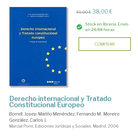
38,00 €
40,00 €
Stock en librería. Envío
en 24/48 horas
COMPRAR
Derecho internacional y Tratado
Constitucional Europeo
Borrell, Josep
;
Mariño Menéndez, Fernando M.
;
Moreiro
González, Carlos J.
Marcial Pons, Ediciones Jurídicas y Sociales. Madrid, 2006