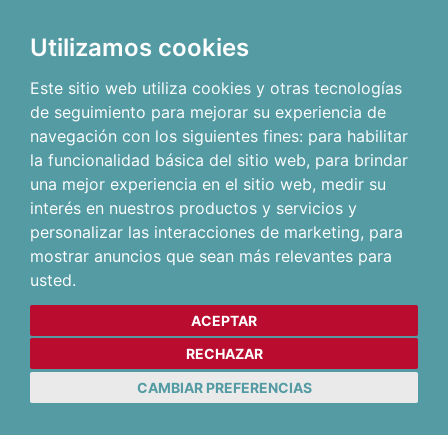
Utilizamos cookies
Este sitio web utiliza cookies y otras tecnologías
de seguimiento para mejorar su experiencia de
navegación con los siguientes fines:
para habilitar
la funcionalidad básica del sitio web
,
para brindar
una mejor experiencia en el sitio web
,
medir su
interés en nuestros productos y servicios y
personalizar las interacciones de marketing
,
para
mostrar anuncios que sean más relevantes para
usted
.
ACEPTAR
RECHAZAR
CAMBIAR PREFERENCIAS