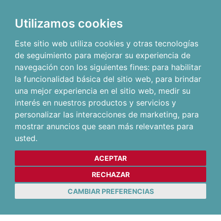
Utilizamos cookies
Este sitio web utiliza cookies y otras tecnologías
de seguimiento para mejorar su experiencia de
navegación con los siguientes fines:
para habilitar
la funcionalidad básica del sitio web
,
para brindar
una mejor experiencia en el sitio web
,
medir su
interés en nuestros productos y servicios y
personalizar las interacciones de marketing
,
para
mostrar anuncios que sean más relevantes para
usted
.
ACEPTAR
RECHAZAR
CAMBIAR PREFERENCIAS