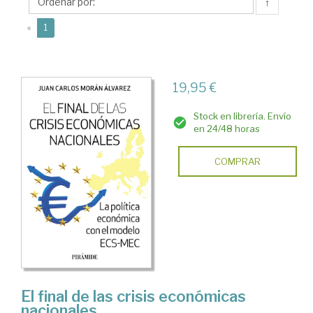
Juan
↑
Carlos
(current)
«
1
19,95 €
Stock en librería. Envío
en 24/48 horas
COMPRAR
El final de las crisis económicas
nacionales