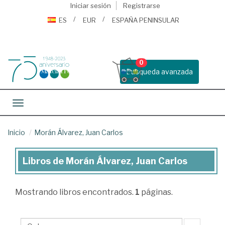
Iniciar sesión
Registrarse
ES
EUR
ESPAÑA PENINSULAR
0
Busqueda avanzada
Toggle navigation
Inicio
Morán Álvarez, Juan Carlos
Libros de Morán Álvarez, Juan Carlos
Libros
de
Mostrando
libros encontrados.
1
páginas.
Morán
Álvarez,