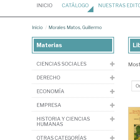
(CURRENT)
INICIO
CATÁLOGO
NUESTRAS
EDIT
Inicio
Morales Matos, Guillermo
Materias
Li
Lib
de
CIENCIAS SOCIALES
Mos
Mo
Ma
DERECHO
Gui
ECONOMÍA
EMPRESA
HISTORIA Y CIENCIAS
HUMANAS
OTRAS CATEGORÍAS