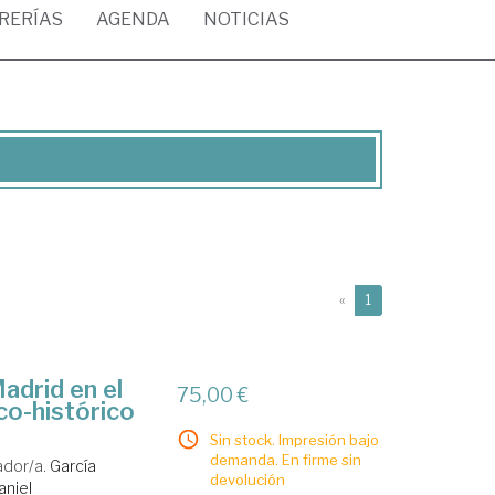
BRERÍAS
AGENDA
NOTICIAS
(current)
«
1
adrid en el
75,00 €
co-histórico
Sin stock. Impresión bajo
demanda. En firme sin
ador/a.
García
devolución
aniel