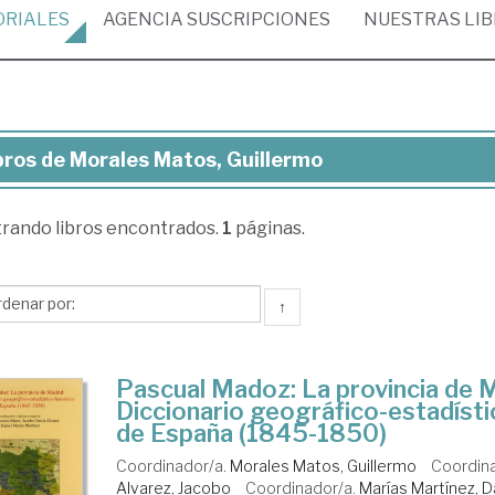
ORIALES
AGENCIA
SUSCRIPCIONES
NUESTRAS
LI
bros de Morales Matos, Guillermo
ros
trando
libros encontrados.
1
páginas.
rales
tos,
llermo
↑
Pascual Madoz: La provincia de M
Diccionario geográfico-estadísti
de España (1845-1850)
Coordinador/a.
Morales Matos, Guillermo
Coordin
Alvarez, Jacobo
Coordinador/a.
Marías Martínez, D