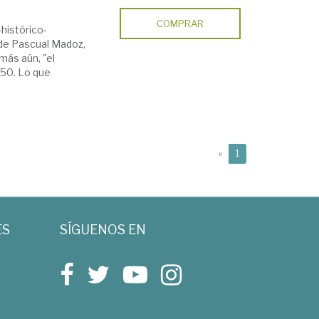
COMPRAR
histórico-
 de Pascual Madoz,
más aún, "el
850. Lo que
(current)
«
1
ES
SÍGUENOS EN