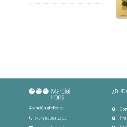
¿DUD
Atención al cliente
Com
Pre
(+34) 91 304 33 03