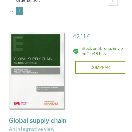
Manuel
↑
F.
(current)
«
1
42,11 €
Stock en librería. Envío
en 24/48 horas
COMPRAR
Global supply chain
an integrative view