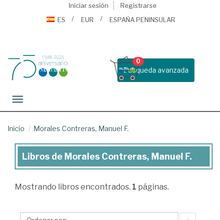
Iniciar sesión
Registrarse
ES
EUR
ESPAÑA PENINSULAR
0
Busqueda avanzada
Toggle navigation
Inicio
Morales Contreras, Manuel F.
Libros de Morales Contreras, Manuel F.
Libros
de
Mostrando
libros encontrados.
1
páginas.
Morales
Contreras,