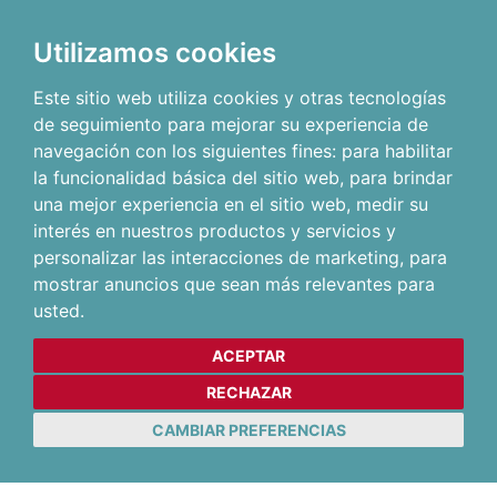
Utilizamos cookies
Este sitio web utiliza cookies y otras tecnologías
de seguimiento para mejorar su experiencia de
navegación con los siguientes fines:
para habilitar
la funcionalidad básica del sitio web
,
para brindar
una mejor experiencia en el sitio web
,
medir su
interés en nuestros productos y servicios y
personalizar las interacciones de marketing
,
para
mostrar anuncios que sean más relevantes para
usted
.
ACEPTAR
RECHAZAR
CAMBIAR PREFERENCIAS