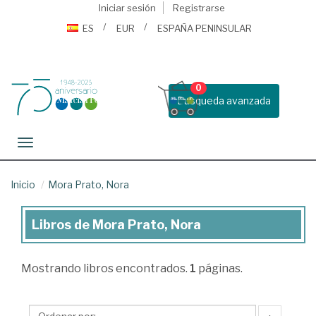
Iniciar sesión
Registrarse
ES
EUR
ESPAÑA PENINSULAR
0
Busqueda avanzada
Toggle navigation
Inicio
Mora Prato, Nora
Libros de Mora Prato, Nora
Libros
de
Mostrando
libros encontrados.
1
páginas.
Mora
Prato,