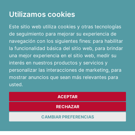
Utilizamos cookies
Este sitio web utiliza cookies y otras tecnologías
de seguimiento para mejorar su experiencia de
navegación con los siguientes fines:
para habilitar
la funcionalidad básica del sitio web
,
para brindar
una mejor experiencia en el sitio web
,
medir su
interés en nuestros productos y servicios y
personalizar las interacciones de marketing
,
para
mostrar anuncios que sean más relevantes para
usted
.
ACEPTAR
RECHAZAR
CAMBIAR PREFERENCIAS