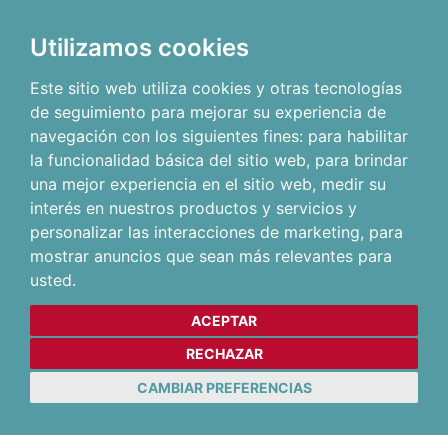
Utilizamos cookies
Este sitio web utiliza cookies y otras tecnologías
de seguimiento para mejorar su experiencia de
navegación con los siguientes fines:
para habilitar
la funcionalidad básica del sitio web
,
para brindar
una mejor experiencia en el sitio web
,
medir su
interés en nuestros productos y servicios y
personalizar las interacciones de marketing
,
para
mostrar anuncios que sean más relevantes para
usted
.
ACEPTAR
RECHAZAR
CAMBIAR PREFERENCIAS