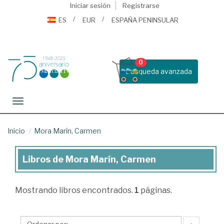
Iniciar sesión
Registrarse
ES
EUR
ESPAÑA PENINSULAR
0
Busqueda avanzada
Toggle navigation
Inicio
Mora Marín, Carmen
Libros de Mora Marín, Carmen
Libros
de
Mostrando
libros encontrados.
1
páginas.
Mora
Marín,