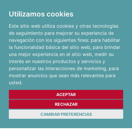
Utilizamos cookies
Este sitio web utiliza cookies y otras tecnologías
de seguimiento para mejorar su experiencia de
navegación con los siguientes fines:
para habilitar
la funcionalidad básica del sitio web
,
para brindar
una mejor experiencia en el sitio web
,
medir su
interés en nuestros productos y servicios y
personalizar las interacciones de marketing
,
para
mostrar anuncios que sean más relevantes para
usted
.
ACEPTAR
RECHAZAR
CAMBIAR PREFERENCIAS