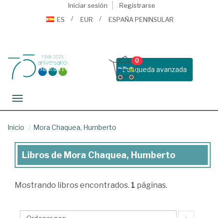
Iniciar sesión
Registrarse
ES
EUR
ESPAÑA PENINSULAR
0
Busqueda avanzada
Toggle navigation
Inicio
Mora Chaquea, Humberto
Libros de Mora Chaquea, Humberto
Libros
de
Mostrando
libros encontrados.
1
páginas.
Mora
Chaquea,