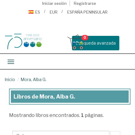
Iniciar sesión
Registrarse
ES
EUR
ESPAÑA PENINSULAR
0
Busqueda avanzada
Toggle navigation
Inicio
Mora, Alba G.
Libros de Mora, Alba G.
Libros
de
Mostrando
libros encontrados.
1
páginas.
Mora,
Alba