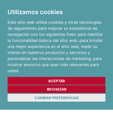
Utilizamos cookies
Este sitio web utiliza cookies y otras tecnologías
de seguimiento para mejorar su experiencia de
navegación con los siguientes fines:
para habilitar
la funcionalidad básica del sitio web
,
para brindar
una mejor experiencia en el sitio web
,
medir su
interés en nuestros productos y servicios y
personalizar las interacciones de marketing
,
para
mostrar anuncios que sean más relevantes para
usted
.
ACEPTAR
RECHAZAR
CAMBIAR PREFERENCIAS