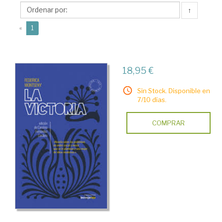
(1905-
↑
1994)
(current)
«
1
18,95 €
Sin Stock. Disponible en
7/10 días.
COMPRAR