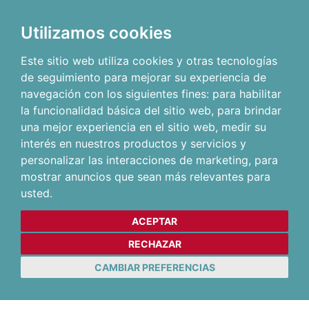
Utilizamos cookies
Este sitio web utiliza cookies y otras tecnologías
de seguimiento para mejorar su experiencia de
navegación con los siguientes fines:
para habilitar
la funcionalidad básica del sitio web
,
para brindar
una mejor experiencia en el sitio web
,
medir su
interés en nuestros productos y servicios y
personalizar las interacciones de marketing
,
para
mostrar anuncios que sean más relevantes para
usted
.
ACEPTAR
RECHAZAR
CAMBIAR PREFERENCIAS