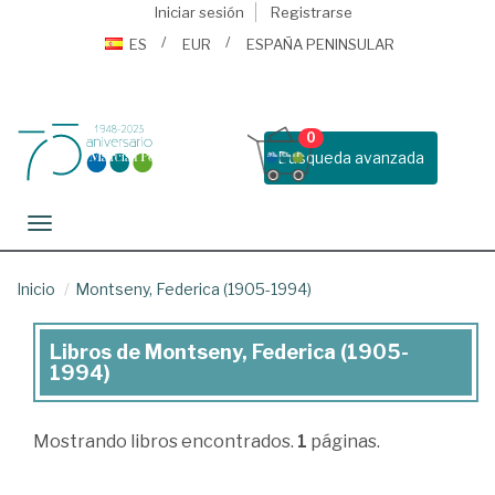
Iniciar sesión
Registrarse
ES
EUR
ESPAÑA PENINSULAR
0
Busqueda avanzada
Toggle navigation
Inicio
Montseny, Federica (1905-1994)
Libros de Montseny, Federica (1905-
Libros
1994)
de
Montseny,
Mostrando
libros encontrados.
1
páginas.
Federica