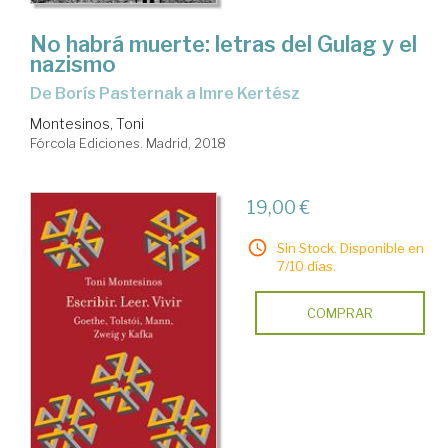
No habrá muerte: letras del Gulag y el
nazismo
De Borís Pasternak a Imre Kertész
Montesinos, Toni
Fórcola Ediciones. Madrid, 2018
19,00 €
Sin Stock. Disponible en
7/10 días.
COMPRAR