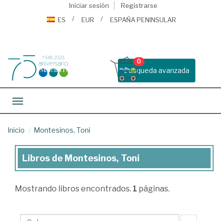
Iniciar sesión
Registrarse
ES
EUR
ESPAÑA PENINSULAR
0
Busqueda avanzada
Toggle navigation
Inicio
Montesinos, Toni
Libros de Montesinos, Toni
Libros
de
Mostrando
libros encontrados.
1
páginas.
Montesinos,
Toni