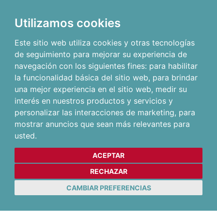
Utilizamos cookies
Este sitio web utiliza cookies y otras tecnologías
de seguimiento para mejorar su experiencia de
navegación con los siguientes fines:
para habilitar
la funcionalidad básica del sitio web
,
para brindar
una mejor experiencia en el sitio web
,
medir su
interés en nuestros productos y servicios y
personalizar las interacciones de marketing
,
para
mostrar anuncios que sean más relevantes para
usted
.
ACEPTAR
RECHAZAR
CAMBIAR PREFERENCIAS