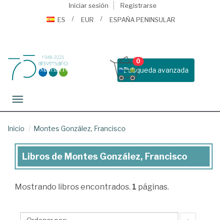
Iniciar sesión
Registrarse
ES
EUR
ESPAÑA PENINSULAR
0
Busqueda avanzada
Toggle navigation
Inicio
Montes González, Francisco
Libros de Montes González, Francisco
Libros
de
Mostrando
libros encontrados.
1
páginas.
Montes
González,