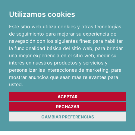
Utilizamos cookies
Este sitio web utiliza cookies y otras tecnologías
de seguimiento para mejorar su experiencia de
navegación con los siguientes fines:
para habilitar
la funcionalidad básica del sitio web
,
para brindar
una mejor experiencia en el sitio web
,
medir su
interés en nuestros productos y servicios y
personalizar las interacciones de marketing
,
para
mostrar anuncios que sean más relevantes para
usted
.
ACEPTAR
RECHAZAR
CAMBIAR PREFERENCIAS