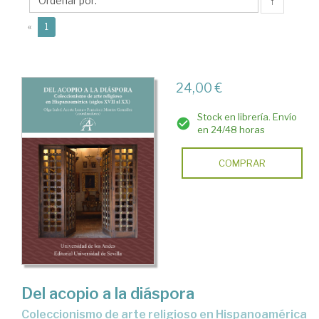
Francisco
↑
(current)
«
1
24,00 €
Stock en librería. Envío
en 24/48 horas
COMPRAR
Del acopio a la diáspora
Coleccionismo de arte religioso en Hispanoamérica