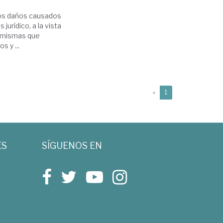
 los daños causados
jurídico, a la vista
s mismas que
s y ...
(current)
«
1
ES
SÍGUENOS EN