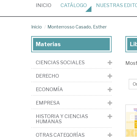
(CURRENT)
INICIO
CATÁLOGO
NUESTRAS
EDIT
Inicio
Monterrosso Casado, Esther
Materias
Li
Lib
de
CIENCIAS SOCIALES
Mos
Mo
Ca
DERECHO
Es
ECONOMÍA
EMPRESA
HISTORIA Y CIENCIAS
HUMANAS
OTRAS CATEGORÍAS