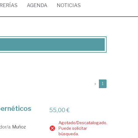
BRERÍAS
AGENDA
NOTICIAS
(current)
«
1
ibernéticos
55,00 €
Agotado/Descatalogado.
dor/a.
Muñoz
Puede solicitar
búsqueda.