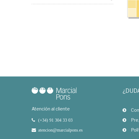
¿DUD
Atención al cliente
Com
Pre
(+34) 91 304 33 03
Polí
atencion@marcialpons.es