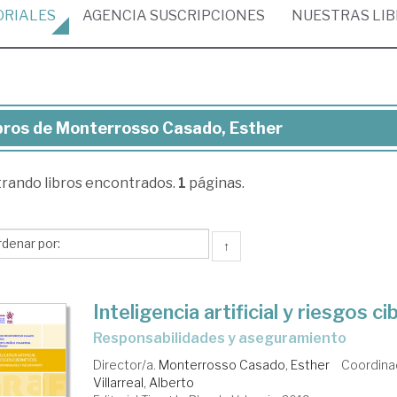
ORIALES
AGENCIA
SUSCRIPCIONES
NUESTRAS
LI
bros de Monterrosso Casado, Esther
ros
trando
libros encontrados.
1
páginas.
nterrosso
sado,
ther
↑
Inteligencia artificial y riesgos c
responsabilidades y aseguramiento
Director/a.
Monterrosso Casado, Esther
Coordina
Villarreal, Alberto