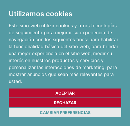
Utilizamos cookies
Este sitio web utiliza cookies y otras tecnologías
de seguimiento para mejorar su experiencia de
navegación con los siguientes fines:
para habilitar
la funcionalidad básica del sitio web
,
para brindar
una mejor experiencia en el sitio web
,
medir su
interés en nuestros productos y servicios y
personalizar las interacciones de marketing
,
para
mostrar anuncios que sean más relevantes para
usted
.
ACEPTAR
RECHAZAR
CAMBIAR PREFERENCIAS