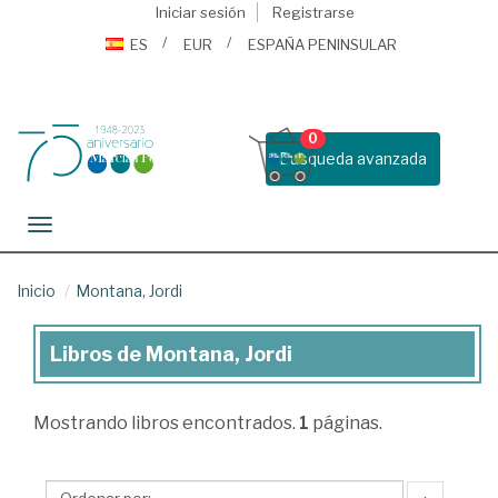
Iniciar sesión
Registrarse
ES
EUR
ESPAÑA PENINSULAR
0
Busqueda avanzada
Toggle navigation
Inicio
Montana, Jordi
Libros de Montana, Jordi
Libros
de
Mostrando
libros encontrados.
1
páginas.
Montana,
Jordi