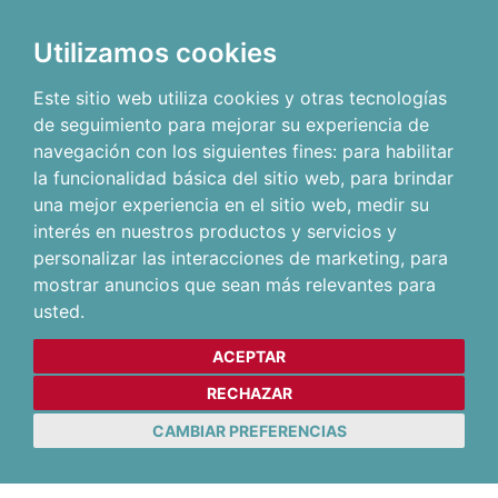
Utilizamos cookies
Este sitio web utiliza cookies y otras tecnologías
de seguimiento para mejorar su experiencia de
navegación con los siguientes fines:
para habilitar
la funcionalidad básica del sitio web
,
para brindar
una mejor experiencia en el sitio web
,
medir su
interés en nuestros productos y servicios y
personalizar las interacciones de marketing
,
para
mostrar anuncios que sean más relevantes para
usted
.
ACEPTAR
RECHAZAR
CAMBIAR PREFERENCIAS