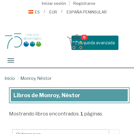
Iniciar sesión
Registrarse
ES
EUR
ESPAÑA PENINSULAR
0
Busqueda avanzada
Toggle navigation
Inicio
Monroy, Néstor
Libros de Monroy, Néstor
Libros
de
Mostrando
libros encontrados.
1
páginas.
Monroy,
Néstor