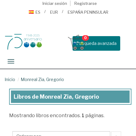
Iniciar sesión
Registrarse
ES
EUR
ESPAÑA PENINSULAR
0
Busqueda avanzada
Toggle navigation
Inicio
Monreal Zia, Gregorio
Libros de Monreal Zia, Gregorio
Libros
de
Mostrando
libros encontrados.
1
páginas.
Monreal
Zia,