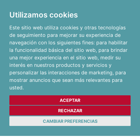
Utilizamos cookies
Este sitio web utiliza cookies y otras tecnologías
de seguimiento para mejorar su experiencia de
navegación con los siguientes fines:
para habilitar
la funcionalidad básica del sitio web
,
para brindar
una mejor experiencia en el sitio web
,
medir su
interés en nuestros productos y servicios y
personalizar las interacciones de marketing
,
para
mostrar anuncios que sean más relevantes para
usted
.
ACEPTAR
RECHAZAR
CAMBIAR PREFERENCIAS