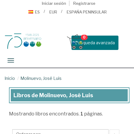
Iniciar sesión
Registrarse
ES
EUR
ESPAÑA PENINSULAR
0
Busqueda avanzada
Toggle navigation
Inicio
Molinuevo, José Luis
Libros de Molinuevo, José Luis
Libros
de
Mostrando
libros encontrados.
1
páginas.
Molinuevo,
José