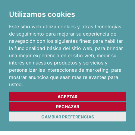
Utilizamos cookies
Este sitio web utiliza cookies y otras tecnologías
de seguimiento para mejorar su experiencia de
navegación con los siguientes fines:
para habilitar
la funcionalidad básica del sitio web
,
para brindar
una mejor experiencia en el sitio web
,
medir su
interés en nuestros productos y servicios y
personalizar las interacciones de marketing
,
para
mostrar anuncios que sean más relevantes para
usted
.
ACEPTAR
RECHAZAR
CAMBIAR PREFERENCIAS