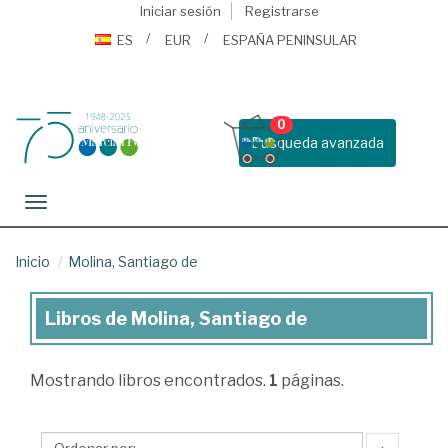
Iniciar sesión
Registrarse
ES
EUR
ESPAÑA PENINSULAR
0
Busqueda avanzada
Toggle navigation
Inicio
Molina, Santiago de
Libros de Molina, Santiago de
Libros
de
Mostrando
libros encontrados.
1
páginas.
Molina,
Santiago