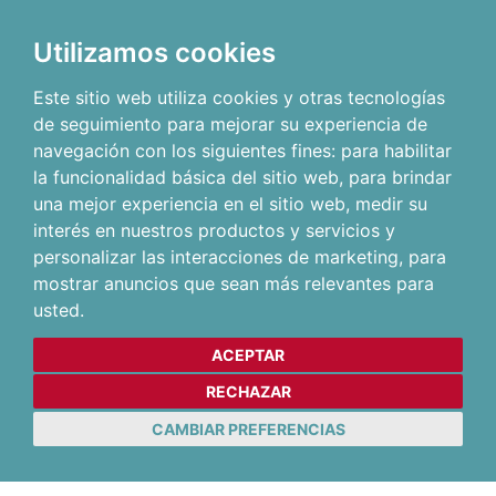
Utilizamos cookies
Este sitio web utiliza cookies y otras tecnologías
de seguimiento para mejorar su experiencia de
navegación con los siguientes fines:
para habilitar
la funcionalidad básica del sitio web
,
para brindar
una mejor experiencia en el sitio web
,
medir su
interés en nuestros productos y servicios y
personalizar las interacciones de marketing
,
para
mostrar anuncios que sean más relevantes para
usted
.
ACEPTAR
RECHAZAR
CAMBIAR PREFERENCIAS