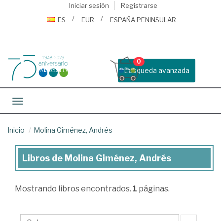
Iniciar sesión
Registrarse
ES
EUR
ESPAÑA PENINSULAR
0
Busqueda avanzada
Toggle navigation
Inicio
Molina Giménez, Andrés
Libros de Molina Giménez, Andrés
Libros
de
Mostrando
libros encontrados.
1
páginas.
Molina
Giménez,