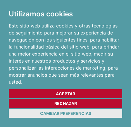
Utilizamos cookies
Este sitio web utiliza cookies y otras tecnologías
de seguimiento para mejorar su experiencia de
navegación con los siguientes fines:
para habilitar
la funcionalidad básica del sitio web
,
para brindar
una mejor experiencia en el sitio web
,
medir su
interés en nuestros productos y servicios y
personalizar las interacciones de marketing
,
para
mostrar anuncios que sean más relevantes para
usted
.
ACEPTAR
RECHAZAR
CAMBIAR PREFERENCIAS