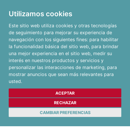
Utilizamos cookies
Este sitio web utiliza cookies y otras tecnologías
de seguimiento para mejorar su experiencia de
navegación con los siguientes fines:
para habilitar
la funcionalidad básica del sitio web
,
para brindar
una mejor experiencia en el sitio web
,
medir su
interés en nuestros productos y servicios y
personalizar las interacciones de marketing
,
para
mostrar anuncios que sean más relevantes para
usted
.
ACEPTAR
RECHAZAR
CAMBIAR PREFERENCIAS