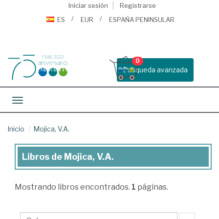
Iniciar sesión
Registrarse
ES
EUR
ESPAÑA PENINSULAR
0
Busqueda avanzada
Toggle navigation
Inicio
Mojica, V.A.
Libros de Mojica, V.A.
Libros
de
Mostrando
libros encontrados.
1
páginas.
Mojica,
V.A.