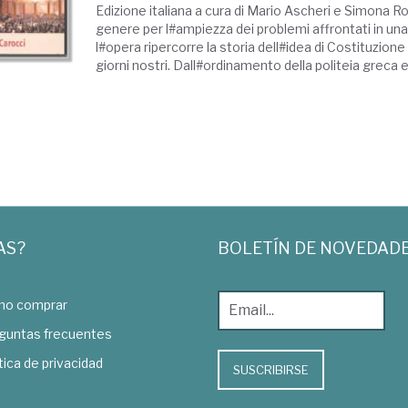
Edizione italiana a cura di Mario Ascheri e Simona Ro
genere per l#ampiezza dei problemi affrontati in una
l#opera ripercorre la storia dell#idea di Costituzione 
giorni nostri. Dall#ordinamento della politeia greca e d
AS?
BOLETÍN DE NOVEDAD
o comprar
guntas frecuentes
tica de privacidad
SUSCRIBIRSE