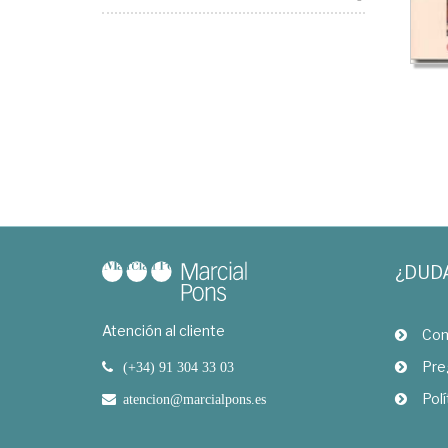
¿DUD
Atención al cliente
Com
Pre
(+34) 91 304 33 03
Polí
atencion@marcialpons.es