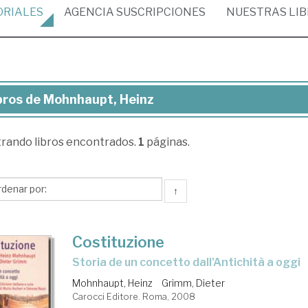
ORIALES
AGENCIA
SUSCRIPCIONES
NUESTRAS
LI
bros de Mohnhaupt, Heinz
ros
trando
libros encontrados.
1
páginas.
hnhaupt,
inz
↑
Costituzione
storia de un concetto dall'Antichità a oggi
Mohnhaupt, Heinz
Grimm, Dieter
Carocci Editore. Roma, 2008