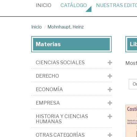
(CURRENT)
INICIO
CATÁLOGO
NUESTRAS
EDIT
Inicio
Mohnhaupt, Heinz
Materias
Li
Lib
de
CIENCIAS SOCIALES
Mos
Mo
He
DERECHO
ECONOMÍA
EMPRESA
HISTORIA Y CIENCIAS
HUMANAS
OTRAS CATEGORÍAS