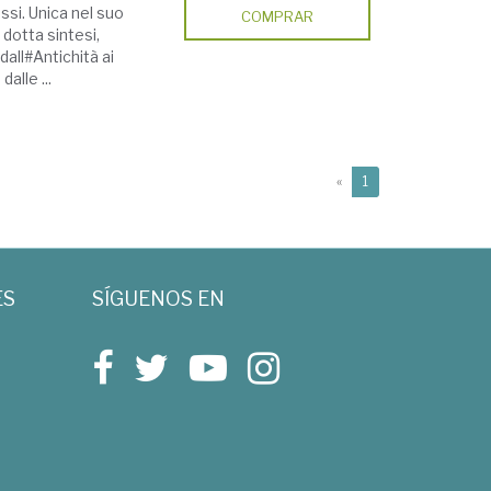
ssi. Unica nel suo
COMPRAR
 dotta sintesi,
dall#Antichità ai
alle ...
(current)
«
1
ES
SÍGUENOS EN