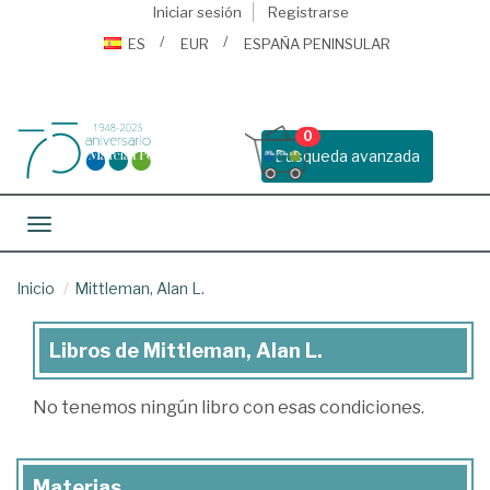
Iniciar sesión
Registrarse
ES
EUR
ESPAÑA PENINSULAR
0
Busqueda avanzada
Toggle navigation
Inicio
Mittleman, Alan L.
Libros de Mittleman, Alan L.
Libros
de
No tenemos ningún libro con esas condiciones.
Mittleman,
Alan
Materias