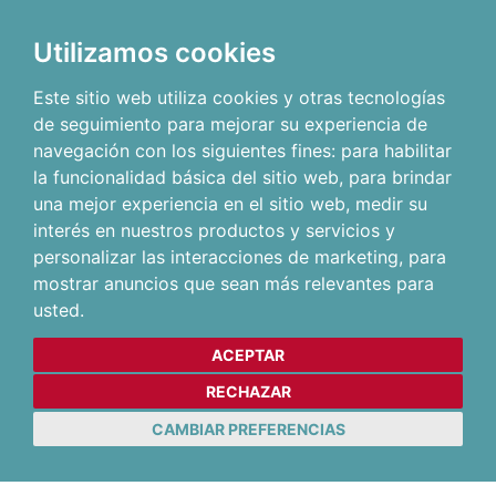
Utilizamos cookies
Este sitio web utiliza cookies y otras tecnologías
de seguimiento para mejorar su experiencia de
navegación con los siguientes fines:
para habilitar
la funcionalidad básica del sitio web
,
para brindar
una mejor experiencia en el sitio web
,
medir su
interés en nuestros productos y servicios y
personalizar las interacciones de marketing
,
para
mostrar anuncios que sean más relevantes para
usted
.
ACEPTAR
RECHAZAR
CAMBIAR PREFERENCIAS