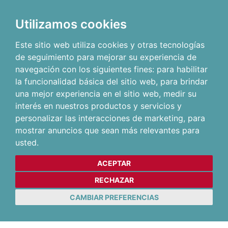
Utilizamos cookies
Este sitio web utiliza cookies y otras tecnologías
de seguimiento para mejorar su experiencia de
navegación con los siguientes fines:
para habilitar
la funcionalidad básica del sitio web
,
para brindar
una mejor experiencia en el sitio web
,
medir su
interés en nuestros productos y servicios y
personalizar las interacciones de marketing
,
para
mostrar anuncios que sean más relevantes para
usted
.
ACEPTAR
RECHAZAR
CAMBIAR PREFERENCIAS