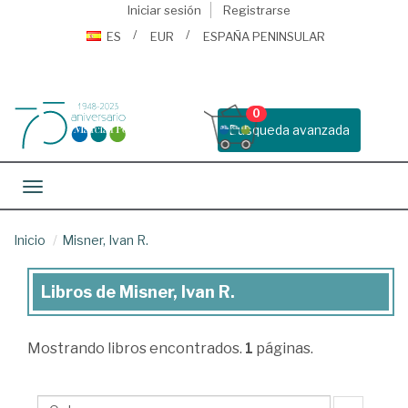
Iniciar sesión
Registrarse
ES
EUR
ESPAÑA PENINSULAR
0
Busqueda avanzada
Toggle navigation
Inicio
Misner, Ivan R.
Libros de Misner, Ivan R.
Libros
de
Mostrando
libros encontrados.
1
páginas.
Misner,
Ivan