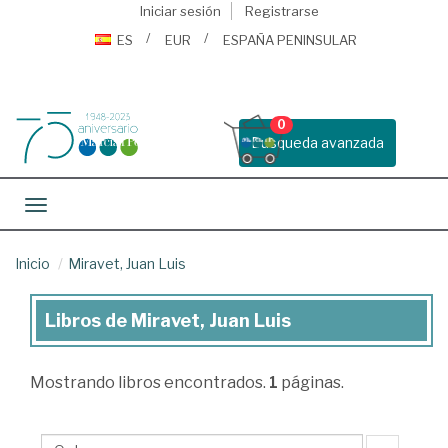
Iniciar sesión
Registrarse
ES
EUR
ESPAÑA PENINSULAR
0
Busqueda avanzada
Toggle navigation
Inicio
Miravet, Juan Luis
Libros de Miravet, Juan Luis
Libros
de
Mostrando
libros encontrados.
1
páginas.
Miravet,
Juan