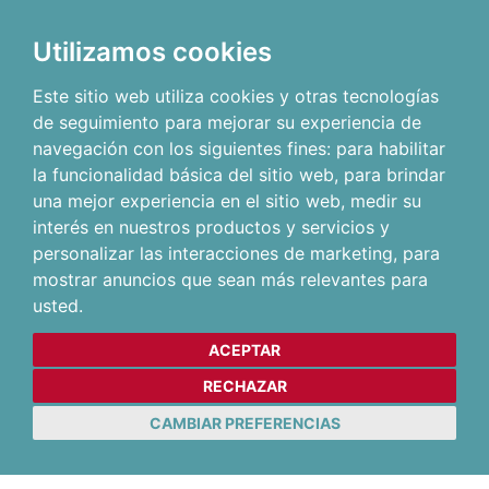
Utilizamos cookies
Este sitio web utiliza cookies y otras tecnologías
de seguimiento para mejorar su experiencia de
navegación con los siguientes fines:
para habilitar
la funcionalidad básica del sitio web
,
para brindar
una mejor experiencia en el sitio web
,
medir su
interés en nuestros productos y servicios y
personalizar las interacciones de marketing
,
para
mostrar anuncios que sean más relevantes para
usted
.
ACEPTAR
RECHAZAR
CAMBIAR PREFERENCIAS