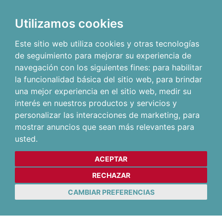
Utilizamos cookies
Este sitio web utiliza cookies y otras tecnologías
de seguimiento para mejorar su experiencia de
navegación con los siguientes fines:
para habilitar
la funcionalidad básica del sitio web
,
para brindar
una mejor experiencia en el sitio web
,
medir su
interés en nuestros productos y servicios y
personalizar las interacciones de marketing
,
para
mostrar anuncios que sean más relevantes para
usted
.
ACEPTAR
RECHAZAR
CAMBIAR PREFERENCIAS