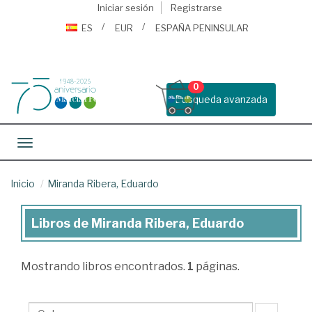
Iniciar sesión
Registrarse
ES
EUR
ESPAÑA PENINSULAR
0
Busqueda avanzada
Toggle navigation
Inicio
Miranda Ribera, Eduardo
Libros de Miranda Ribera, Eduardo
Libros
de
Mostrando
libros encontrados.
1
páginas.
Miranda
Ribera,