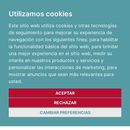
Utilizamos cookies
Este sitio web utiliza cookies y otras tecnologías
de seguimiento para mejorar su experiencia de
navegación con los siguientes fines:
para habilitar
la funcionalidad básica del sitio web
,
para brindar
una mejor experiencia en el sitio web
,
medir su
interés en nuestros productos y servicios y
personalizar las interacciones de marketing
,
para
mostrar anuncios que sean más relevantes para
usted
.
ACEPTAR
RECHAZAR
CAMBIAR PREFERENCIAS