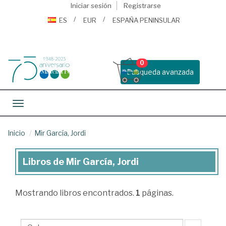
Iniciar sesión
Registrarse
ES
EUR
ESPAÑA PENINSULAR
0
Busqueda avanzada
Toggle navigation
Inicio
Mir García, Jordi
Libros de Mir García, Jordi
Libros
de
Mostrando
libros encontrados.
1
páginas.
Mir
García,