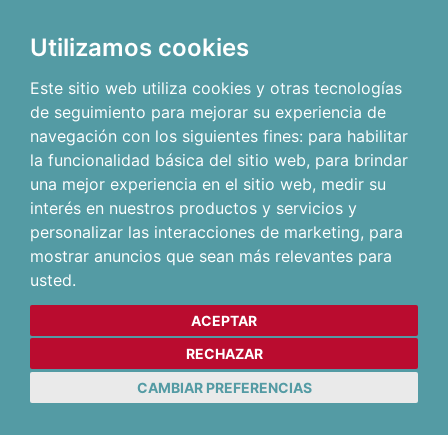
Utilizamos cookies
Este sitio web utiliza cookies y otras tecnologías
de seguimiento para mejorar su experiencia de
navegación con los siguientes fines:
para habilitar
la funcionalidad básica del sitio web
,
para brindar
una mejor experiencia en el sitio web
,
medir su
interés en nuestros productos y servicios y
personalizar las interacciones de marketing
,
para
mostrar anuncios que sean más relevantes para
usted
.
ACEPTAR
RECHAZAR
CAMBIAR PREFERENCIAS