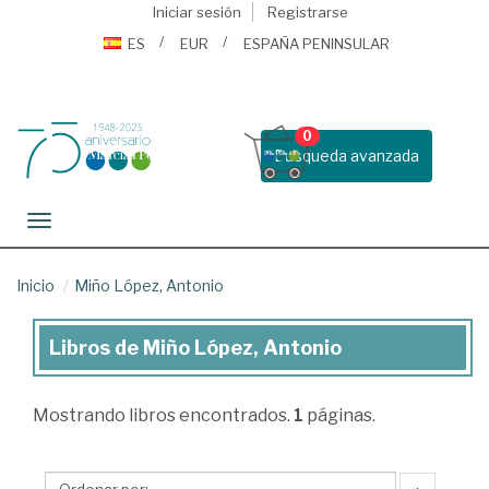
Iniciar sesión
Registrarse
ES
EUR
ESPAÑA PENINSULAR
0
Busqueda avanzada
Toggle navigation
Inicio
Miño López, Antonio
Libros de Miño López, Antonio
Libros
de
Mostrando
libros encontrados.
1
páginas.
Miño
López,