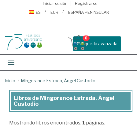
Iniciar sesión
Registrarse
ES
EUR
ESPAÑA PENINSULAR
0
Busqueda avanzada
Toggle navigation
Inicio
Mingorance Estrada, Ángel Custodio
Libros de Mingorance Estrada, Ángel
Libros
Custodio
de
Mingorance
Mostrando
libros encontrados.
1
páginas.
Estrada,