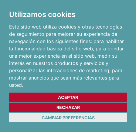
Utilizamos cookies
Este sitio web utiliza cookies y otras tecnologías
de seguimiento para mejorar su experiencia de
navegación con los siguientes fines:
para habilitar
la funcionalidad básica del sitio web
,
para brindar
una mejor experiencia en el sitio web
,
medir su
interés en nuestros productos y servicios y
personalizar las interacciones de marketing
,
para
mostrar anuncios que sean más relevantes para
usted
.
ACEPTAR
RECHAZAR
CAMBIAR PREFERENCIAS