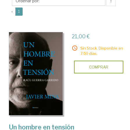
↑
(current)
«
1
21,00 €
Sin Stock. Disponible en
7/10 días.
COMPRAR
Un hombre en tensión