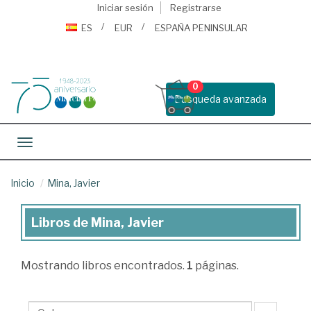
Iniciar sesión
Registrarse
ES
EUR
ESPAÑA PENINSULAR
0
Busqueda avanzada
Toggle navigation
Inicio
Mina, Javier
Libros de Mina, Javier
Libros
de
Mostrando
libros encontrados.
1
páginas.
Mina,
Javier