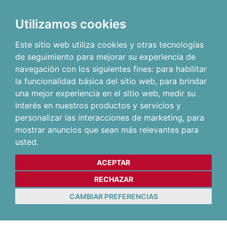
Utilizamos cookies
Este sitio web utiliza cookies y otras tecnologías
de seguimiento para mejorar su experiencia de
navegación con los siguientes fines:
para habilitar
la funcionalidad básica del sitio web
,
para brindar
una mejor experiencia en el sitio web
,
medir su
interés en nuestros productos y servicios y
personalizar las interacciones de marketing
,
para
mostrar anuncios que sean más relevantes para
usted
.
ACEPTAR
RECHAZAR
CAMBIAR PREFERENCIAS