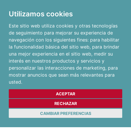
Utilizamos cookies
Este sitio web utiliza cookies y otras tecnologías
de seguimiento para mejorar su experiencia de
navegación con los siguientes fines:
para habilitar
la funcionalidad básica del sitio web
,
para brindar
una mejor experiencia en el sitio web
,
medir su
interés en nuestros productos y servicios y
personalizar las interacciones de marketing
,
para
mostrar anuncios que sean más relevantes para
usted
.
ACEPTAR
RECHAZAR
CAMBIAR PREFERENCIAS