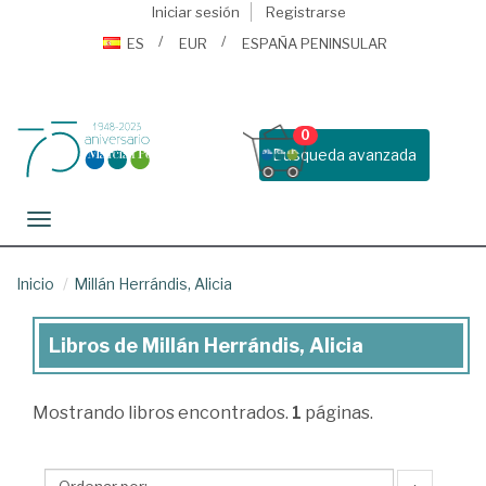
Iniciar sesión
Registrarse
ES
EUR
ESPAÑA PENINSULAR
0
Busqueda avanzada
Toggle navigation
Inicio
Millán Herrándis, Alicia
Libros de Millán Herrándis, Alicia
Libros
de
Mostrando
libros encontrados.
1
páginas.
Millán
Herrándis,