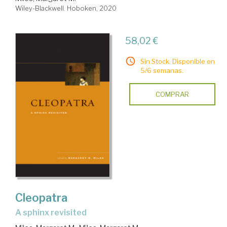
Wiley-Blackwell. Hoboken, 2020
58,02 €
Sin Stock. Disponible en
5/6 semanas.
COMPRAR
Cleopatra
a sphinx revisited