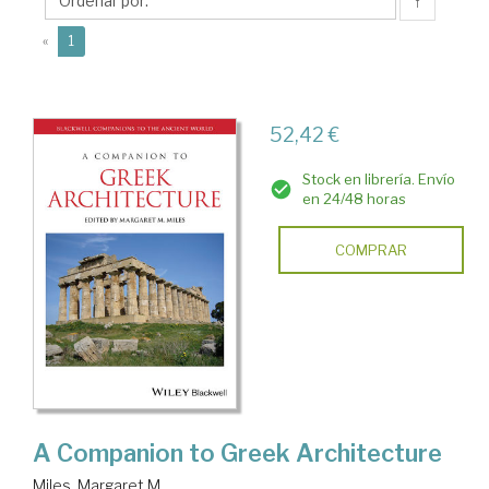
M.
↑
(current)
«
1
52,42 €
Stock en librería. Envío
en 24/48 horas
COMPRAR
A Companion to Greek Architecture
Miles, Margaret M.