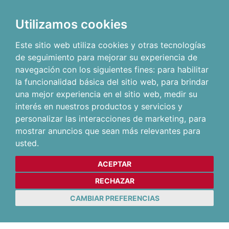
Utilizamos cookies
Este sitio web utiliza cookies y otras tecnologías
de seguimiento para mejorar su experiencia de
navegación con los siguientes fines:
para habilitar
la funcionalidad básica del sitio web
,
para brindar
una mejor experiencia en el sitio web
,
medir su
interés en nuestros productos y servicios y
personalizar las interacciones de marketing
,
para
mostrar anuncios que sean más relevantes para
usted
.
ACEPTAR
RECHAZAR
CAMBIAR PREFERENCIAS