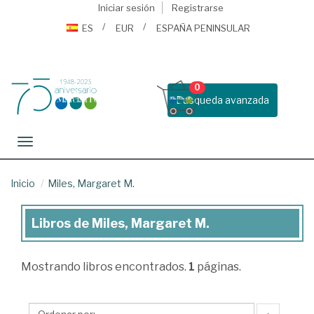
Iniciar sesión
Registrarse
ES
EUR
ESPAÑA PENINSULAR
0
Busqueda avanzada
Toggle navigation
Inicio
Miles, Margaret M.
Libros de Miles, Margaret M.
Libros
de
Mostrando
libros encontrados.
1
páginas.
Miles,
Margaret