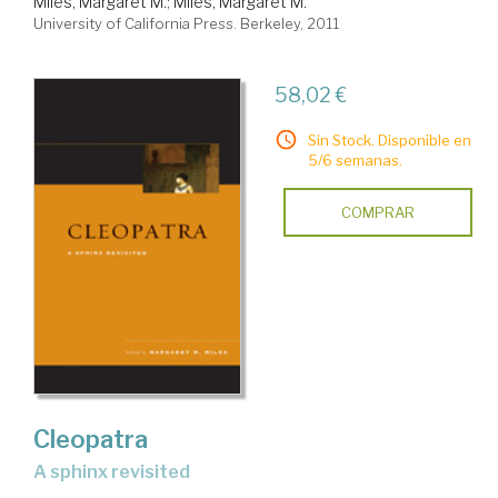
Miles, Margaret M.
;
Miles, Margaret M.
University of California Press. Berkeley, 2011
58,02 €
Sin Stock. Disponible en
5/6 semanas.
COMPRAR
Cleopatra
a sphinx revisited