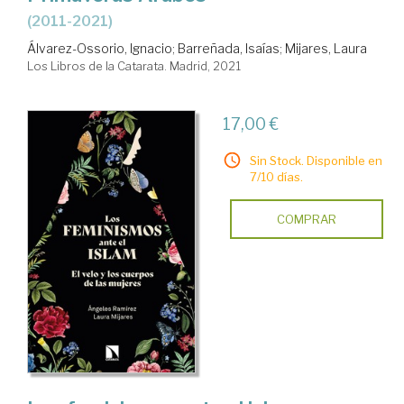
(2011-2021)
Álvarez-Ossorio, Ignacio
;
Barreñada, Isaías
;
Mijares, Laura
Los Libros de la Catarata. Madrid, 2021
17,00 €
Sin Stock. Disponible en
7/10 días.
COMPRAR