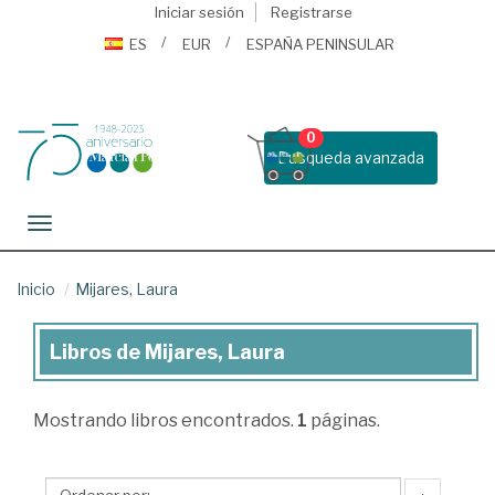
Iniciar sesión
Registrarse
ES
EUR
ESPAÑA PENINSULAR
0
Busqueda avanzada
Toggle navigation
Inicio
Mijares, Laura
Libros de Mijares, Laura
Libros
de
Mostrando
libros encontrados.
1
páginas.
Mijares,
Laura