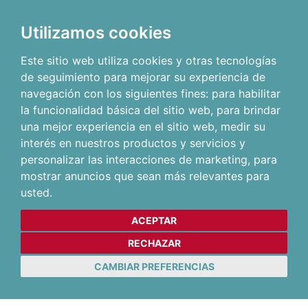
Utilizamos cookies
Este sitio web utiliza cookies y otras tecnologías
de seguimiento para mejorar su experiencia de
navegación con los siguientes fines:
para habilitar
la funcionalidad básica del sitio web
,
para brindar
una mejor experiencia en el sitio web
,
medir su
interés en nuestros productos y servicios y
personalizar las interacciones de marketing
,
para
mostrar anuncios que sean más relevantes para
usted
.
ACEPTAR
RECHAZAR
CAMBIAR PREFERENCIAS