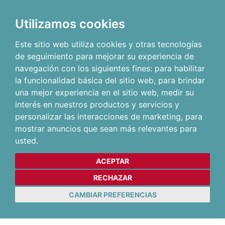
Utilizamos cookies
Este sitio web utiliza cookies y otras tecnologías
de seguimiento para mejorar su experiencia de
navegación con los siguientes fines:
para habilitar
la funcionalidad básica del sitio web
,
para brindar
una mejor experiencia en el sitio web
,
medir su
interés en nuestros productos y servicios y
personalizar las interacciones de marketing
,
para
mostrar anuncios que sean más relevantes para
usted
.
ACEPTAR
RECHAZAR
CAMBIAR PREFERENCIAS