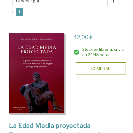
Alicia
↑
(current)
«
1
42,00 €
Stock en librería. Envío
en 24/48 horas
COMPRAR
La Edad Media proyectada