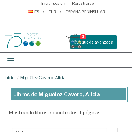
Iniciar sesión
Registrarse
ES
EUR
ESPAÑA PENINSULAR
0
Busqueda avanzada
Toggle navigation
Inicio
Miguélez Cavero, Alicia
Libros de Miguélez Cavero, Alicia
Libros
de
Mostrando
libros encontrados.
1
páginas.
Miguélez
Cavero,