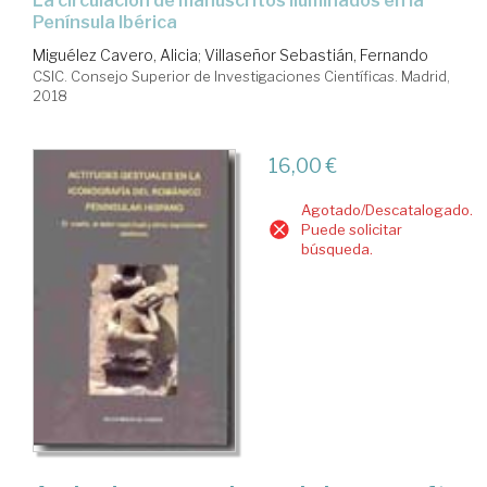
la circulación de manuscritos iluminados en la
Península Ibérica
Miguélez Cavero, Alicia
;
Villaseñor Sebastián, Fernando
CSIC. Consejo Superior de Investigaciones Científicas. Madrid,
2018
16,00 €
Agotado/Descatalogado.
Puede solicitar
búsqueda.