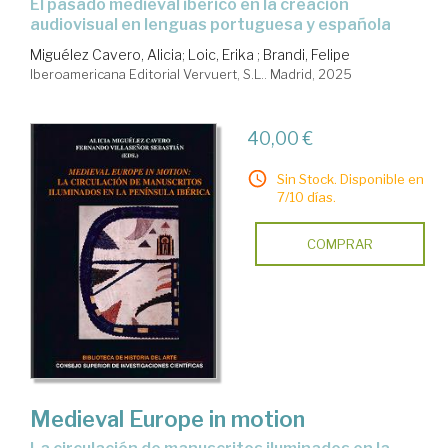
el pasado medieval ibérico en la creación
audiovisual en lenguas portuguesa y española
Miguélez Cavero, Alicia
;
Loic, Erika
;
Brandi, Felipe
Iberoamericana Editorial Vervuert, S.L.. Madrid, 2025
40,00 €
Sin Stock. Disponible en
7/10 días.
COMPRAR
Medieval Europe in motion