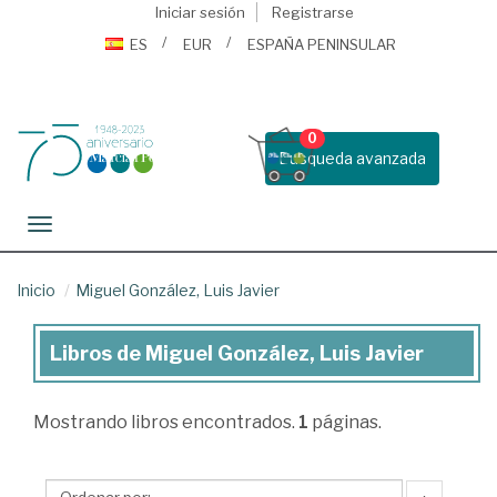
Iniciar sesión
Registrarse
ES
EUR
ESPAÑA PENINSULAR
0
Busqueda avanzada
Toggle navigation
Inicio
Miguel González, Luis Javier
Libros de Miguel González, Luis Javier
Libros
de
Mostrando
libros encontrados.
1
páginas.
Miguel
González,