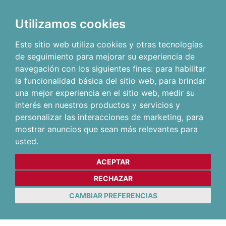
Utilizamos cookies
Este sitio web utiliza cookies y otras tecnologías
de seguimiento para mejorar su experiencia de
navegación con los siguientes fines:
para habilitar
la funcionalidad básica del sitio web
,
para brindar
una mejor experiencia en el sitio web
,
medir su
interés en nuestros productos y servicios y
personalizar las interacciones de marketing
,
para
mostrar anuncios que sean más relevantes para
usted
.
ACEPTAR
RECHAZAR
CAMBIAR PREFERENCIAS