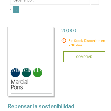
Luis
↑
Javier
(current)
«
1
20,00 €
Sin Stock. Disponible en
7/10 días.
COMPRAR
Repensar la sostenibilidad