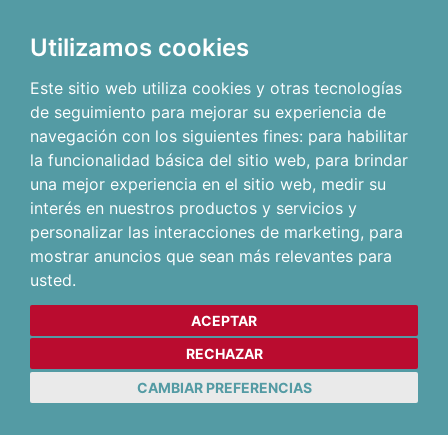
Utilizamos cookies
Este sitio web utiliza cookies y otras tecnologías
de seguimiento para mejorar su experiencia de
navegación con los siguientes fines:
para habilitar
la funcionalidad básica del sitio web
,
para brindar
una mejor experiencia en el sitio web
,
medir su
interés en nuestros productos y servicios y
personalizar las interacciones de marketing
,
para
mostrar anuncios que sean más relevantes para
usted
.
ACEPTAR
RECHAZAR
CAMBIAR PREFERENCIAS