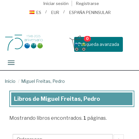
Iniciar sesión
Registrarse
ES
EUR
ESPAÑA PENINSULAR
0
Busqueda avanzada
Toggle navigation
Inicio
Miguel Freitas, Pedro
Libros de Miguel Freitas, Pedro
Libros
de
Mostrando
libros encontrados.
1
páginas.
Miguel
Freitas,