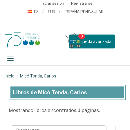
Iniciar sesión
Registrarse
ES
EUR
ESPAÑA PENINSULAR
0
Busqueda avanzada
Toggle navigation
Inicio
Micó Tonda, Carlos
Libros de Micó Tonda, Carlos
Libros
de
Mostrando
libros encontrados.
1
páginas.
Micó
Tonda,