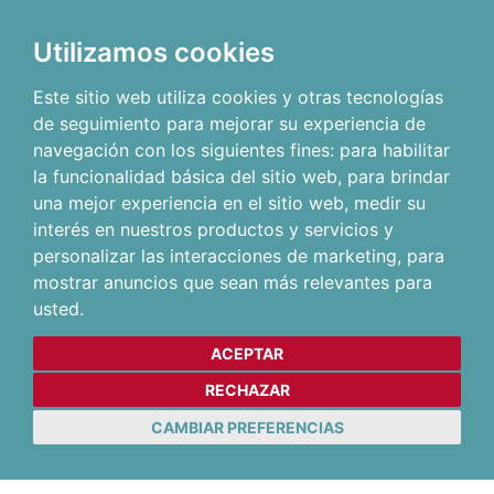
Utilizamos cookies
Este sitio web utiliza cookies y otras tecnologías
de seguimiento para mejorar su experiencia de
navegación con los siguientes fines:
para habilitar
la funcionalidad básica del sitio web
,
para brindar
una mejor experiencia en el sitio web
,
medir su
interés en nuestros productos y servicios y
personalizar las interacciones de marketing
,
para
mostrar anuncios que sean más relevantes para
usted
.
ACEPTAR
RECHAZAR
CAMBIAR PREFERENCIAS