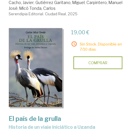
Cacho, Javier
;
Gutiérrez Garitano, Miguel
;
Carpintero, Manuel
José
;
Micó Tonda, Carlos
Serendipia Editorial. Ciudad Real, 2025
19,00 €
Sin Stock. Disponible en
7/10 días.
COMPRAR
El país de la grulla
Historia de un viaje iniciático a Uganda