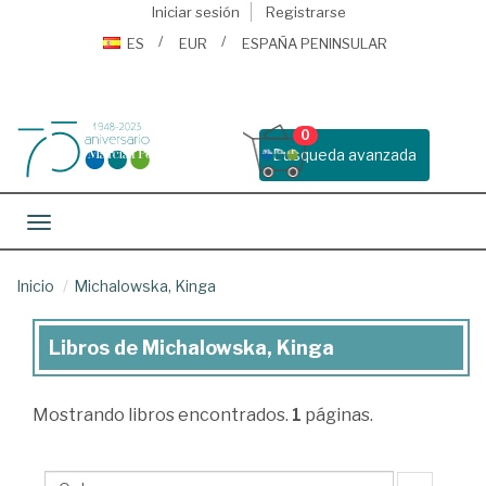
Iniciar sesión
Registrarse
ES
EUR
ESPAÑA PENINSULAR
0
Busqueda avanzada
Toggle navigation
Inicio
Michalowska, Kinga
Libros de Michalowska, Kinga
Libros
de
Mostrando
libros encontrados.
1
páginas.
Michalowska,
Kinga