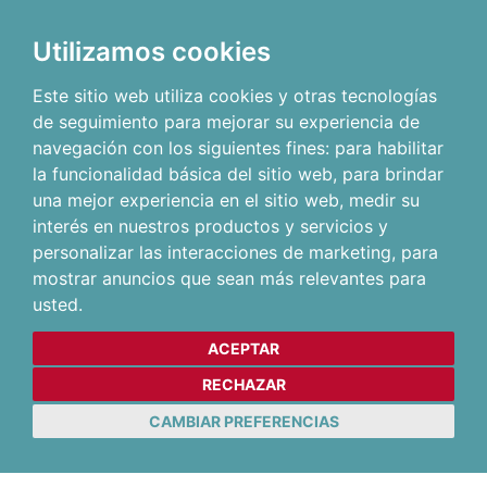
Utilizamos cookies
Este sitio web utiliza cookies y otras tecnologías
de seguimiento para mejorar su experiencia de
navegación con los siguientes fines:
para habilitar
la funcionalidad básica del sitio web
,
para brindar
una mejor experiencia en el sitio web
,
medir su
interés en nuestros productos y servicios y
personalizar las interacciones de marketing
,
para
mostrar anuncios que sean más relevantes para
usted
.
ACEPTAR
RECHAZAR
CAMBIAR PREFERENCIAS