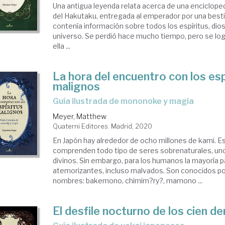
Una antigua leyenda relata acerca de una enciclopedi
del Hakutaku, entregada al emperador por una best
contenía información sobre todos los espíritus, di
universo. Se perdió hace mucho tiempo, pero se log
ella ...
La hora del encuentro con los esp
malignos
Guía ilustrada de mononoke y magia
Meyer, Matthew
Quaterni Editores. Madrid, 2020
En Japón hay alrededor de ocho millones de kami. Es
comprenden todo tipo de seres sobrenaturales, un
divinos. Sin embargo, para los humanos la mayoría 
atemorizantes, incluso malvados. Son conocidos po
nombres: bakemono, chimim?ry?, mamono ...
El desfile nocturno de los cien d