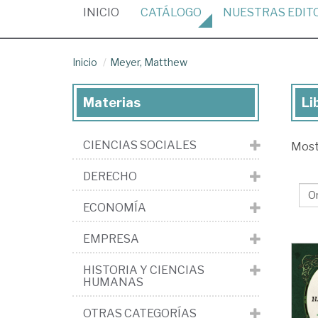
(CURRENT)
INICIO
CATÁLOGO
NUESTRAS
EDIT
Inicio
Meyer, Matthew
Materias
Li
Lib
de
CIENCIAS SOCIALES
Mos
Me
Ma
DERECHO
ECONOMÍA
EMPRESA
HISTORIA Y CIENCIAS
HUMANAS
OTRAS CATEGORÍAS