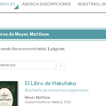
ORIALES
AGENCIA
SUSCRIPCIONES
NUESTRAS
LI
bros de Meyer, Matthew
ros
trando
libros encontrados.
1
páginas.
yer,
tthew
↑
El Libro de Hakutaku
bestiario de monstruos japoneses
Meyer, Matthew
Quaterni Editores. Madrid, 2021