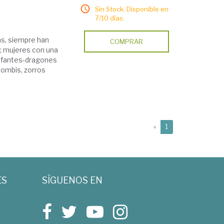
Sin Stock. Disponible en
7/10 días.
as, siempre han
COMPRAR
; mujeres con una
lefantes-dragones
zombis, zorros
(current)
«
1
ES
SÍGUENOS EN