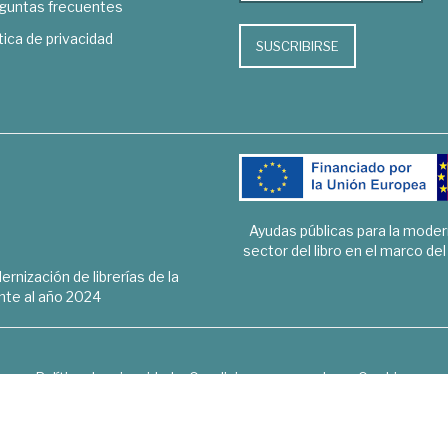
guntas frecuentes
tica de privacidad
SUSCRIBIRSE
Ayudas públicas para la mode
sector del libro en el marco de
rnización de librerías de la
te al año 2024
Política de privacidad
Condiciones generales
Cookies
6 © 1948 - 2018. Librería de Derecho, Economía, Empresa, Ciencias 
Hospedaje y desarrollo
OPTYMA