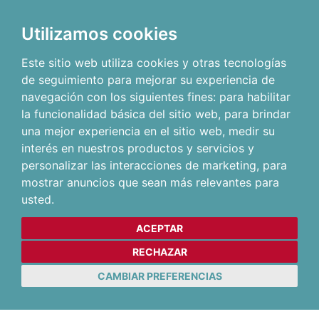
Utilizamos cookies
Este sitio web utiliza cookies y otras tecnologías
de seguimiento para mejorar su experiencia de
navegación con los siguientes fines:
para habilitar
la funcionalidad básica del sitio web
,
para brindar
una mejor experiencia en el sitio web
,
medir su
interés en nuestros productos y servicios y
personalizar las interacciones de marketing
,
para
mostrar anuncios que sean más relevantes para
usted
.
ACEPTAR
RECHAZAR
CAMBIAR PREFERENCIAS