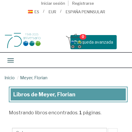
Iniciar sesión
Registrarse
ES
EUR
ESPAÑA PENINSULAR
0
Busqueda avanzada
Toggle navigation
Inicio
Meyer, Florian
Libros de Meyer, Florian
Libros
de
Mostrando
libros encontrados.
1
páginas.
Meyer,
Florian