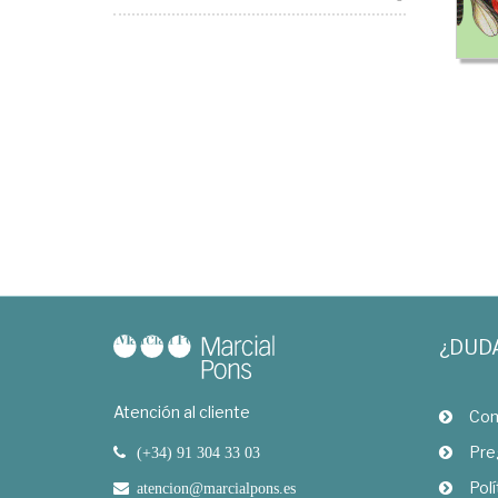
¿DUD
Atención al cliente
Com
Pre
(+34) 91 304 33 03
Polí
atencion@marcialpons.es