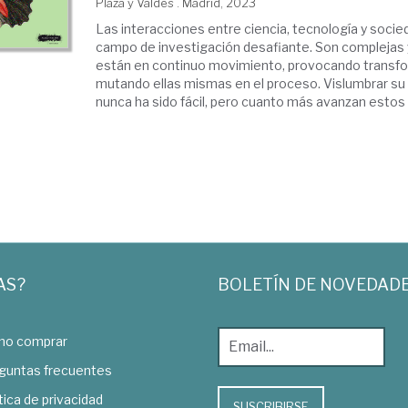
Plaza y Valdés . Madrid, 2023
Las interacciones entre ciencia, tecnología y soci
campo de investigación desafiante. Son complejas y
están en continuo movimiento, provocando transf
mutando ellas mismas en el proceso. Vislumbrar s
nunca ha sido fácil, pero cuanto más avanzan estos .
AS?
BOLETÍN DE NOVEDAD
o comprar
guntas frecuentes
tica de privacidad
SUSCRIBIRSE