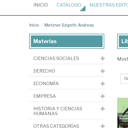
(CURRENT)
INICIO
CATÁLOGO
NUESTRAS
EDIT
Inicio
Metzner-Szigeth, Andreas
Materias
Li
Lib
de
CIENCIAS SOCIALES
Mos
Me
Szi
DERECHO
An
ECONOMÍA
EMPRESA
HISTORIA Y CIENCIAS
HUMANAS
OTRAS CATEGORÍAS