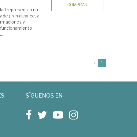
COMPRAR
edad representan un
 de gran alcance, y
ormaciones y
u funcionamiento
..
(current)
«
1
ES
SÍGUENOS EN