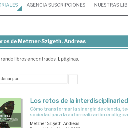
ORIALES
AGENCIA
SUSCRIPCIONES
NUESTRAS
LI
bros de Metzner-Szigeth, Andreas
ros
trando
libros encontrados.
1
páginas.
tzner-
geth,
dreas
↑
Los retos de la interdisciplinarie
cómo transformar la sinergia de ciencia, tecnología y
sociedad para la autorrealización ecológic
Metzner-Szigeth, Andreas