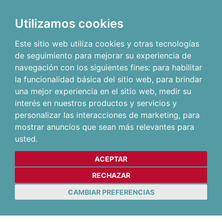
Utilizamos cookies
Este sitio web utiliza cookies y otras tecnologías
de seguimiento para mejorar su experiencia de
navegación con los siguientes fines:
para habilitar
la funcionalidad básica del sitio web
,
para brindar
una mejor experiencia en el sitio web
,
medir su
interés en nuestros productos y servicios y
personalizar las interacciones de marketing
,
para
mostrar anuncios que sean más relevantes para
usted
.
ACEPTAR
RECHAZAR
CAMBIAR PREFERENCIAS