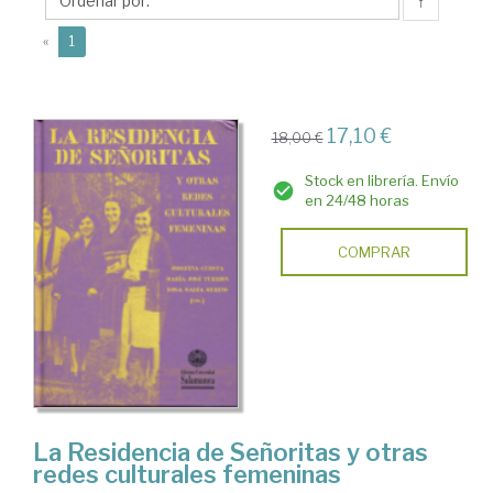
Rosa
↑
María
(current)
«
1
17,10 €
18,00 €
Stock en librería. Envío
en 24/48 horas
COMPRAR
La Residencia de Señoritas y otras
redes culturales femeninas