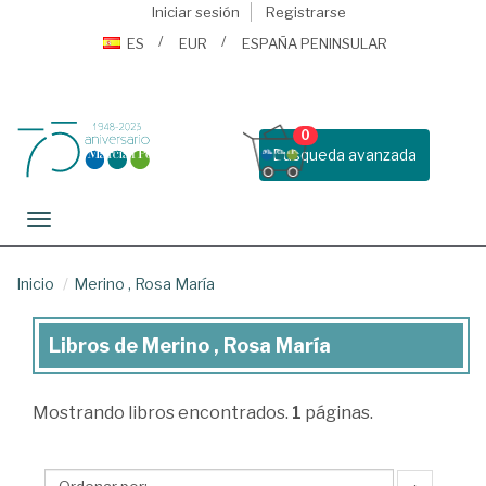
Iniciar sesión
Registrarse
ES
EUR
ESPAÑA PENINSULAR
0
Busqueda avanzada
Toggle navigation
Inicio
Merino , Rosa María
Libros de Merino , Rosa María
Libros
de
Mostrando
libros encontrados.
1
páginas.
Merino
,