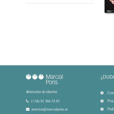
¿DUD
Atención al cliente
Com
Pre
(+34) 91 304 33 03
Polí
atencion@marcialpons.es