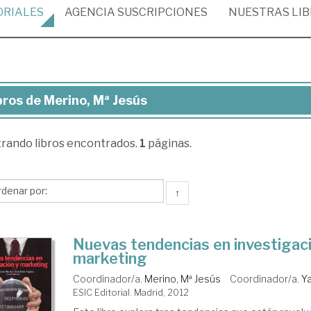
ORIALES
AGENCIA
SUSCRIPCIONES
NUESTRAS
LI
bros de Merino, Mª Jesús
ros
trando
libros encontrados.
1
páginas.
ino,
sús
↑
Nuevas tendencias en investigac
marketing
Coordinador/a.
Merino, Mª Jesús
Coordinador/a.
Ya
ESIC Editorial. Madrid, 2012