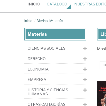
(CURRENT)
INICIO
CATÁLOGO
NUESTRAS
EDIT
Inicio
Merino, Mª Jesús
Materias
Li
Lib
de
CIENCIAS SOCIALES
Mos
Mer
Mª
DERECHO
Je
ECONOMÍA
EMPRESA
HISTORIA Y CIENCIAS
HUMANAS
OTRAS CATEGORÍAS