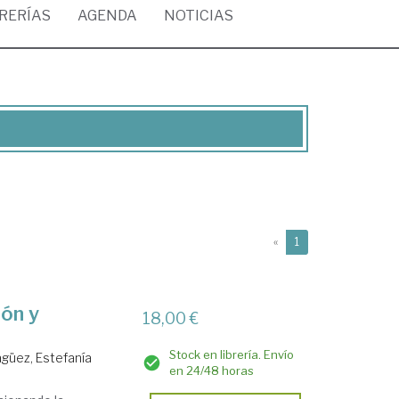
BRERÍAS
AGENDA
NOTICIAS
(current)
«
1
ión y
18,00 €
Stock en librería. Envío
güez, Estefanía
en 24/48 horas