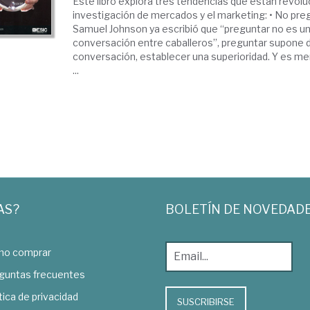
Este libro explora tres tendencias que están revolu
investigación de mercados y el marketing: • No pre
Samuel Johnson ya escribió que “preguntar no es 
conversación entre caballeros”, preguntar supone di
conversación, establecer una superioridad. Y es m
...
AS?
BOLETÍN DE NOVEDAD
o comprar
guntas frecuentes
tica de privacidad
SUSCRIBIRSE