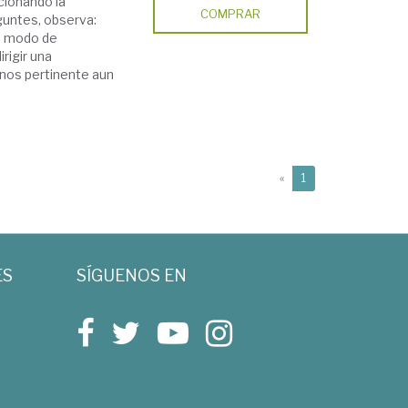
cionando la
COMPRAR
guntes, observa:
un modo de
rigir una
enos pertinente aun
(current)
«
1
ES
SÍGUENOS EN