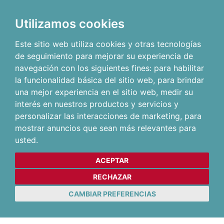
Utilizamos cookies
Este sitio web utiliza cookies y otras tecnologías
de seguimiento para mejorar su experiencia de
navegación con los siguientes fines:
para habilitar
la funcionalidad básica del sitio web
,
para brindar
una mejor experiencia en el sitio web
,
medir su
interés en nuestros productos y servicios y
personalizar las interacciones de marketing
,
para
mostrar anuncios que sean más relevantes para
usted
.
ACEPTAR
RECHAZAR
CAMBIAR PREFERENCIAS