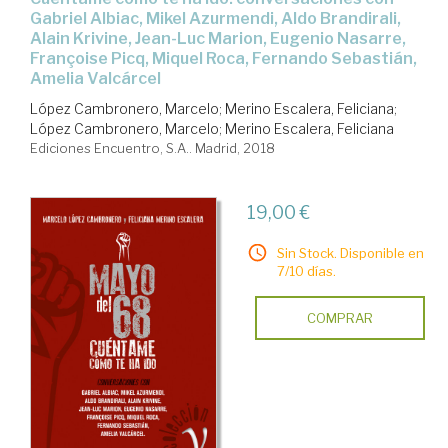
Gabriel Albiac, Mikel Azurmendi, Aldo Brandirali,
Alain Krivine, Jean-Luc Marion, Eugenio Nasarre,
Françoise Picq, Miquel Roca, Fernando Sebastián,
Amelia Valcárcel
López Cambronero, Marcelo
;
Merino Escalera, Feliciana
;
López Cambronero, Marcelo
;
Merino Escalera, Feliciana
Ediciones Encuentro, S.A.. Madrid, 2018
19,00 €
Sin Stock. Disponible en
7/10 días.
COMPRAR