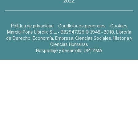
2022.
Política de privacidad
Condiciones generales
Cookies
Marcial Pons Librero S.L. - B82947326 © 1948 - 2018. Librería
de Derecho, Economía, Empresa, Ciencias Sociales, Historia y
Ciencias Humanas
Hospedaje y desarrollo
OPTYMA