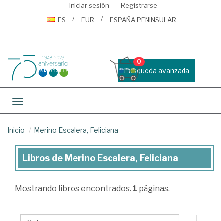
Iniciar sesión
Registrarse
ES
EUR
ESPAÑA PENINSULAR
0
Busqueda avanzada
Toggle navigation
Inicio
Merino Escalera, Feliciana
Libros de Merino Escalera, Feliciana
Libros
de
Mostrando
libros encontrados.
1
páginas.
Merino
Escalera,