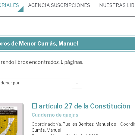
ORIALES
AGENCIA
SUSCRIPCIONES
NUESTRAS
LI
bros de Menor Currás, Manuel
ros
trando
libros encontrados.
1
páginas.
nor
rás,
nuel
↑
El artículo 27 de la Constitución
cuaderno de quejas
Coordinador/a.
Puelles Benítez, Manuel de
Coordi
Currás, Manuel