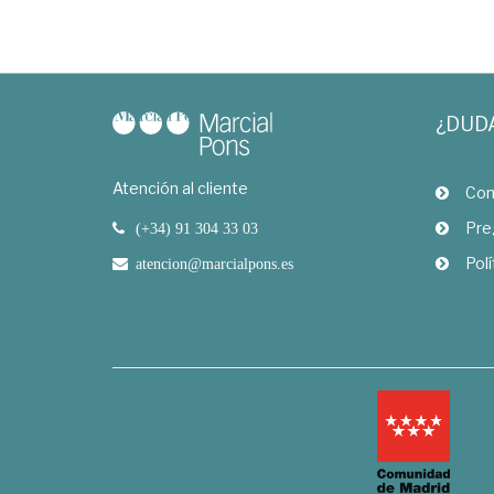
¿DUD
Atención al cliente
Com
Pre
(+34) 91 304 33 03
Polí
atencion@marcialpons.es