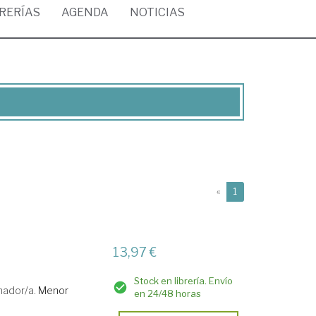
BRERÍAS
AGENDA
NOTICIAS
(current)
«
1
13,97 €
Stock en librería. Envío
nador/a.
Menor
en 24/48 horas