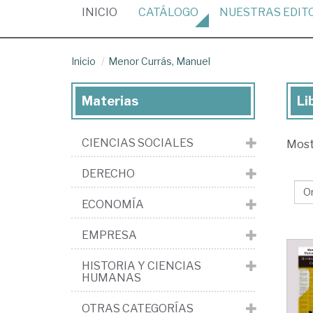
(CURRENT)
INICIO
CATÁLOGO
NUESTRAS
EDIT
Inicio
Menor Currás, Manuel
Materias
Li
Lib
de
CIENCIAS SOCIALES
Mos
Me
Cur
DERECHO
Ma
ECONOMÍA
EMPRESA
HISTORIA Y CIENCIAS
HUMANAS
OTRAS CATEGORÍAS