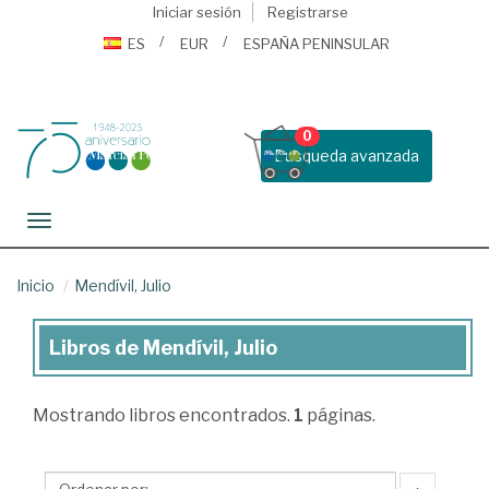
Iniciar sesión
Registrarse
ES
EUR
ESPAÑA PENINSULAR
0
Busqueda avanzada
Toggle navigation
Inicio
Mendívil, Julio
Libros de Mendívil, Julio
Libros
de
Mostrando
libros encontrados.
1
páginas.
Mendívil,
Julio