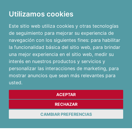
Utilizamos cookies
Este sitio web utiliza cookies y otras tecnologías
de seguimiento para mejorar su experiencia de
navegación con los siguientes fines:
para habilitar
la funcionalidad básica del sitio web
,
para brindar
una mejor experiencia en el sitio web
,
medir su
interés en nuestros productos y servicios y
personalizar las interacciones de marketing
,
para
mostrar anuncios que sean más relevantes para
usted
.
ACEPTAR
RECHAZAR
CAMBIAR PREFERENCIAS