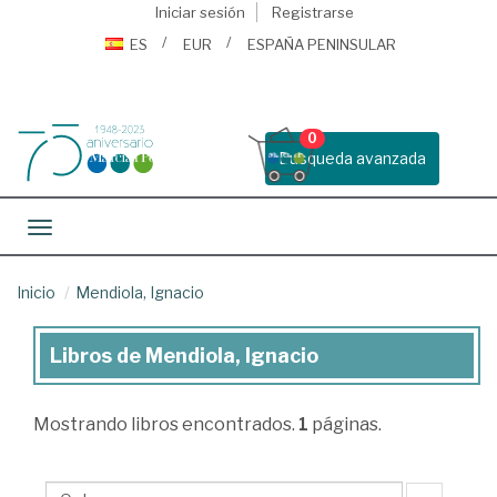
Iniciar sesión
Registrarse
ES
EUR
ESPAÑA PENINSULAR
0
Busqueda avanzada
Toggle navigation
Inicio
Mendiola, Ignacio
Libros de Mendiola, Ignacio
Libros
de
Mostrando
libros encontrados.
1
páginas.
Mendiola,
Ignacio