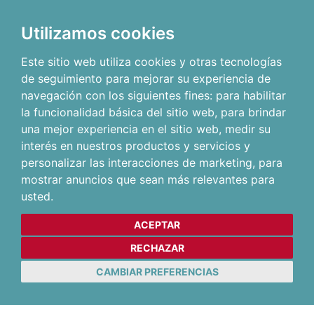
Utilizamos cookies
Este sitio web utiliza cookies y otras tecnologías
de seguimiento para mejorar su experiencia de
navegación con los siguientes fines:
para habilitar
la funcionalidad básica del sitio web
,
para brindar
una mejor experiencia en el sitio web
,
medir su
interés en nuestros productos y servicios y
personalizar las interacciones de marketing
,
para
mostrar anuncios que sean más relevantes para
usted
.
ACEPTAR
RECHAZAR
CAMBIAR PREFERENCIAS