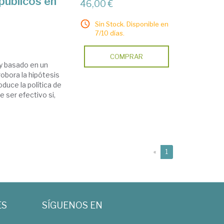
públicos en
46,00 €
Sin Stock. Disponible en
7/10 días.
COMPRAR
a y basado en un
obora la hipótesis
duce la política de
e ser efectivo si,
(current)
«
1
ES
SÍGUENOS EN