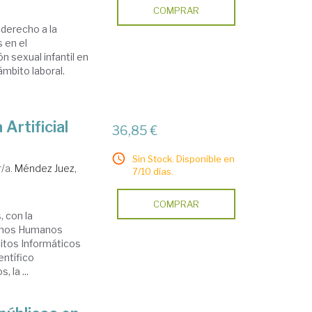
COMPRAR
 derecho a la
s en el
ón sexual infantil en
ámbito laboral.
Artificial
36,85 €
Sin Stock. Disponible en
/a.
Méndez Juez,
7/10 días.
COMPRAR
, con la
echos Humanos
litos Informáticos
entífico
 la ...