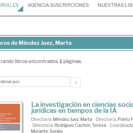
ORIALES
AGENCIA
SUSCRIPCIONES
NUESTRAS
LI
bros de Méndez Juez, Marta
ros
trando
libros encontrados.
1
páginas.
ndez
z,
rta
↑
La investigación en ciencias soci
jurídicas en tiempos de la IA
Director/a.
Méndez Juez, Marta
Director/a.
Prieto P
Director/a.
Rodríguez Cachón, Teresa
Coordinado
Morante, Sergio