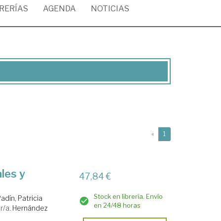
BRERÍAS
AGENDA
NOTICIAS
(current)
«
1
ales y
47,84 €
Stock en librería. Envío
adín, Patricia
en 24/48 horas
r/a.
Hernández