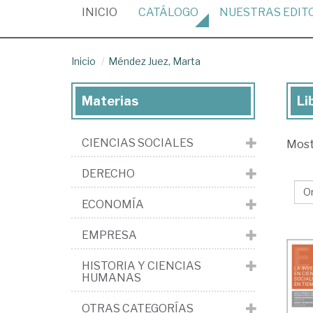
(CURRENT)
INICIO
CATÁLOGO
NUESTRAS
EDIT
Inicio
Méndez Juez, Marta
Materias
Li
Lib
de
CIENCIAS SOCIALES
Mos
Mé
Jue
DERECHO
Ma
ECONOMÍA
EMPRESA
HISTORIA Y CIENCIAS
HUMANAS
OTRAS CATEGORÍAS