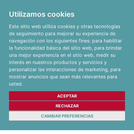
Utilizamos cookies
Este sitio web utiliza cookies y otras tecnologías
de seguimiento para mejorar su experiencia de
navegación con los siguientes fines:
para habilitar
la funcionalidad básica del sitio web
,
para brindar
una mejor experiencia en el sitio web
,
medir su
interés en nuestros productos y servicios y
personalizar las interacciones de marketing
,
para
mostrar anuncios que sean más relevantes para
usted
.
ACEPTAR
RECHAZAR
CAMBIAR PREFERENCIAS