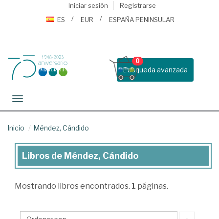
Iniciar sesión
Registrarse
ES
EUR
ESPAÑA PENINSULAR
0
Busqueda avanzada
Toggle navigation
Inicio
Méndez, Cándido
Libros de Méndez, Cándido
Libros
de
Mostrando
libros encontrados.
1
páginas.
Méndez,
Cándido